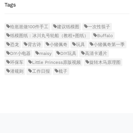
Tags
给崽崽做100件手工
建议纸模图
一次性筷子
纸模图纸：冰川丸号轮船（教程+图纸）
Buffalo
恐龙
背古诗
小猪佩奇
玩具
小猪佩奇第一季
DIY小电器
maisy
DIY玩具
高清卡通片
环保车
Little Princess原版视频
旋转木马原理图
潜规则
工作日报
梳子