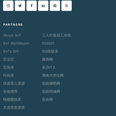
PARTNERS
About 5+7
三人行策划工作室
5+7 WorkRoom
520501
5+7's DIY
155班级录
芯尘记
露营网
芯瑶传
长沙IT人
代码库
湖南大学生网
优质育儿资源
岳阳酒吧网
吉他谱库
岳阳同城网
纸模图纸库
岳化网
尤克里里谱库